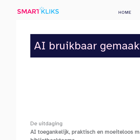
Ga
naar
HOME
de
inhoud
AI bruikbaar gemaak
De uitdaging
AI toegankelijk, praktisch en moeiteloos 