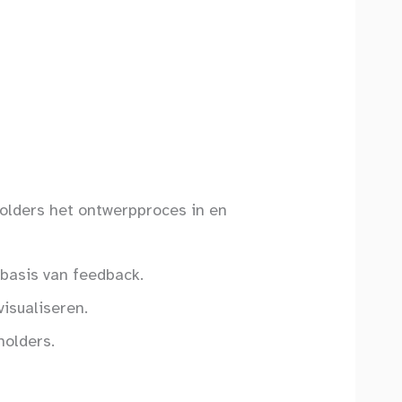
lders het ontwerpproces in en
basis van feedback.
isualiseren.
holders.