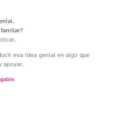
enial.
 familar?
licar.
ucir esa idea genial en algo que
y apoyar.
gable.